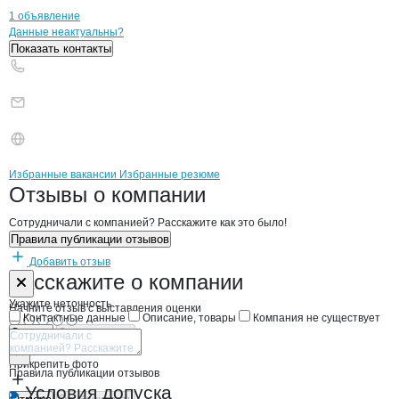
1 объявление
Контакты
компании
БИТЛЕВ Г.М.
+7(800)000-00-..
Данные неактуальны?
Показать контакты
Бренды
Вакансии в
компани
БИТЛЕВ Г.М.
БИТЛЕВ Г.М.
Избранные вакансии
Избранные резюме
Новости o
БИТЛЕВ Г.М., КФХ
БИТЛЕВ Г.М.
Отзывы
о компании
Сотрудничали с компанией? Расскажите как это было!
Правила публикации отзывов
Добавить отзыв
Форма обратной связи о неточностях н
БИТЛЕВ Г.М.
Расскажите
о компании
Укажите неточность
Начните отзыв с выставления оценки
Контактные данные
Описание, товары
Компания не существует
Отмена
Опубликовать
Прикрепить фото
Правила публикации отзывов
Условия допуска