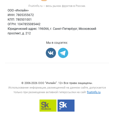
Контактная информация
Форум
Fruitinfo.ru – весь
рынок фруктов
в России.
Фрукты
Политика обработки персональных данных
Бренды
ООО «Инлайн»
Ягоды
Для СМИ
ИНН: 7805355672
Вакансии
КПП: 780501001
Орехи
Блог
ОГРН: 1047855085442
Грибы
Юридический адрес: 196066, г. Санкт-Петербург, Московский
Оборудование
проспект, д. 212
Добавить объявление
Мы в соцсетях:
Карта объявлений
Счетчики, авторское право, логотипы
© 2006‑2026 ООО “Инлайн”. 12+ Все права защищены.
Использование информации, размещенной на данном сайте, допускается
только при размещении активной гиперссылки на сайт
fruitinfo.ru