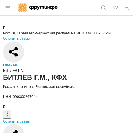
Раздел навигации по сайту fruitinfo.ru
Краткая информация о компании
БИТЛ
Страница компании
БИТЛЕВ Г.
Страница компании
БИТЛЕВ Г.М., КФХ
Б
Россия, Карачаево-Черкесская республика
ИНН: 090300267644
Оставить отзыв
Навигация по сайту
Главная
БИТЛЕВ Г.М.
Основная информация о компании
БИТЛЕВ Г.М., КФХ
Россия, Карачаево-Черкесская республика
ИНН: 090300267644
Б
Оставить отзыв