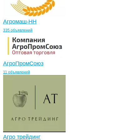
Агромаш-НН
335 объявлений
АгроПромСоюз
11 объявлений
Агро трейдинг