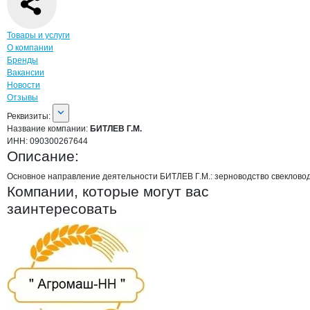
Навигация по странице
компании
БИТЛ
Товары и услуги
О компании
Бренды
Вакансии
Новости
Отзывы
О компании
БИТЛЕВ Г.М.
Реквизиты
компании
БИТЛЕВ Г.М.
Реквизиты:
Название компании:
БИТЛЕВ Г.М.
ИНН:
090300267644
Описание:
Основное направление деятельности БИТЛЕВ Г.М.: зерноводство свеклово
Компании, которые могут вас
заинтересовать