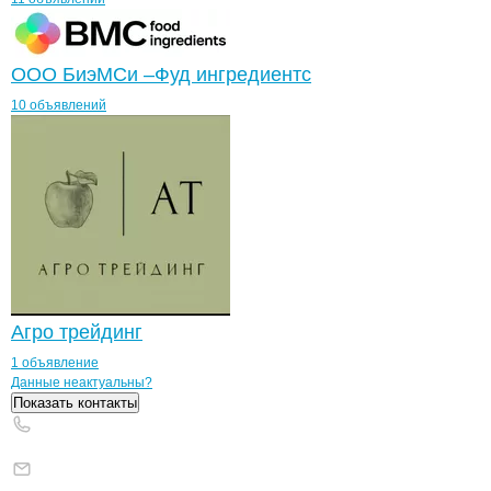
ООО БиэМСи –Фуд ингредиентс
10 объявлений
Агро трейдинг
1 объявление
Контакты
компании
БИДЖИЕВ К.А.
+7(800)000-00-..
Данные неактуальны?
Показать контакты