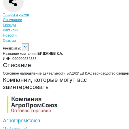
Навигация по странице
компании
БИДЖ
Товары и услуги
О компании
Бренды
Вакансии
Новости
Отзывы
О компании
БИДЖИЕВ К.А.
Реквизиты
компании
БИДЖИЕВ К.А.
Реквизиты:
Название компании:
БИДЖИЕВ К.А.
ИНН:
090900532333
Описание:
Основное направление деятельности БИДЖИЕВ К.А.: зерноводство овощев
Компании, которые могут вас
заинтересовать
АгроПромСоюз
11 объявлений