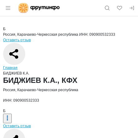
Раздел навигации по сайту fruitinfo.ru
Краткая информация о компании
БИДЖ
Страница компании
БИДЖИЕВ 
Страница компании
БИДЖИЕВ К.А., КФХ
Б
Россия, Карачаево-Черкесская республика
ИНН: 090900532333
Оставить отзыв
Навигация по сайту
Главная
БИДЖИЕВ К.А.
Основная информация о компании
БИДЖИЕВ К.А., КФХ
Россия, Карачаево-Черкесская республика
ИНН: 090900532333
Б
Оставить отзыв