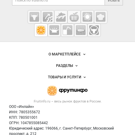
Искать
Cсылки на полезные проекты
Fruitinfo.ru
— рынок
овощей и
Важные разделы и контакты
Навигация по сайту
фруктов
О МАРКЕТПЛЕЙСЕ
Новости Fruitinfo.ru
РАЗДЕЛЫ
Услуги и цены
Объявления
ТОВАРЫ И УСЛУГИ
Размещение рекламы
Каталог компаний
Готовая продукция
Публичная оферта
Новости рынка
Овощи
Контактная информация
Форум
Fruitinfo.ru – весь
рынок фруктов
в России.
Фрукты
Политика обработки персональных данных
Бренды
ООО «Инлайн»
Ягоды
Для СМИ
ИНН: 7805355672
Вакансии
КПП: 780501001
Орехи
Блог
ОГРН: 1047855085442
Грибы
Юридический адрес: 196066, г. Санкт-Петербург, Московский
Оборудование
проспект, д. 212