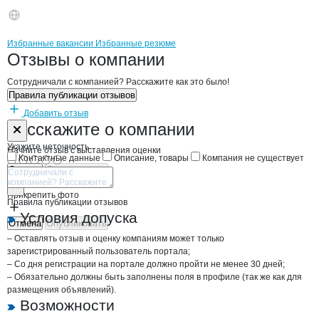
Бренды
Вакансии в
компани
БИДЖИЕВ К.А.
БИДЖИЕВ К.А.
Избранные вакансии
Избранные резюме
Новости o
БИДЖИЕВ К.А., КФХ
БИДЖИЕВ К.А.
Отзывы
о компании
Сотрудничали с компанией? Расскажите как это было!
Правила публикации отзывов
Добавить отзыв
Форма обратной связи о неточностях н
БИДЖИЕВ К.А.
Расскажите
о компании
Укажите неточность
Начните отзыв с выставления оценки
Контактные данные
Описание, товары
Компания не существует
Отмена
Опубликовать
Прикрепить фото
Правила публикации отзывов
Условия допуска
Отмена
Опубликовать
– Оставлять отзыв и оценку компаниям может только
зарегистрированный пользователь портала;
– Со дня регистрации на портале должно пройти не менее 30 дней;
– Обязательно должны быть заполнены поля в профиле (так же как для
размещения объявлений).
Возможности