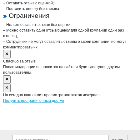
– Оставить отзыв с оценкой;
– Поставить оценку без отзыва.
Ограничения
– Нельзя оставлять отзыв без оценки;
– Можно оставить один отзыв/оценку для одной компании один раз
в месяц;
– Сотрудники не могут оставлять отзывы о своей компании, но могут
комментировать их.
Спасибо за отзыв!
После модерации он появится на сайте и будет доступен другим
пользователям.
На сегодня ваш лимит просмотра контактов исчерпан.
Получить неограниченный доступ
Дополнительная информация
Поиск по сайту и ссы