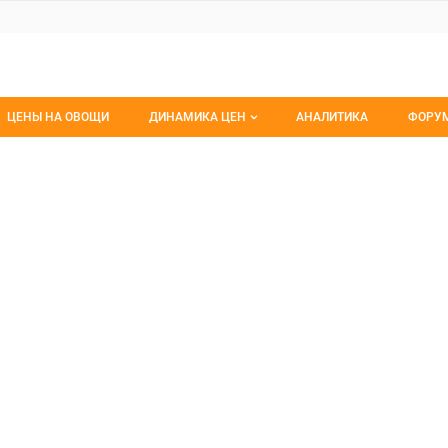
ЦЕНЫ НА ОВОЩИ
ДИНАМИКА ЦЕН
АНАЛИТИКА
ФОРУ
Динамика цен заморож
Все 
ес
ООО
Динамика цен свежее
Изб
Динамика цен сушенное
С мо