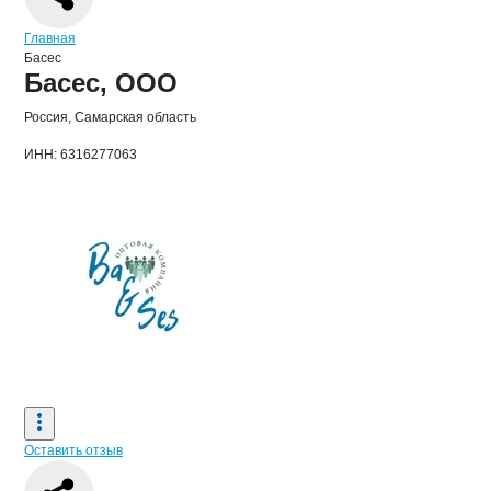
Навигация по сайту
Главная
Басес
Основная информация о компании
Басес, ООО
Россия, Самарская область
ИНН: 6316277063
Оставить отзыв