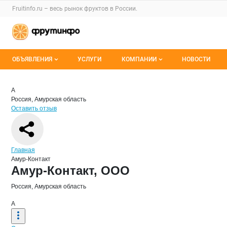
Раздел навигации по сайту fruitinfo.ru
Fruitinfo.ru – весь
рынок фруктов
в России.
Авторизация и меню пользователя
Навигация по разделам сайта fruitinfo.ru
ОБЪЯВЛЕНИЯ
УСЛУГИ
КОМПАНИИ
НОВОСТИ
Все объявления
Каталог компаний
Краткая информация о компании
Аму
Страница компании
Амур-Кон
Страница компании
Амур-Контакт, ООО
А
Россия, Амурская область
Мои объявления
О каталоге компаний
Оставить отзыв
Премиум размещение
Навигация по сайту
Главная
Амур-Контакт
Основная информация о компании
Амур-Контакт, ООО
Россия, Амурская область
А