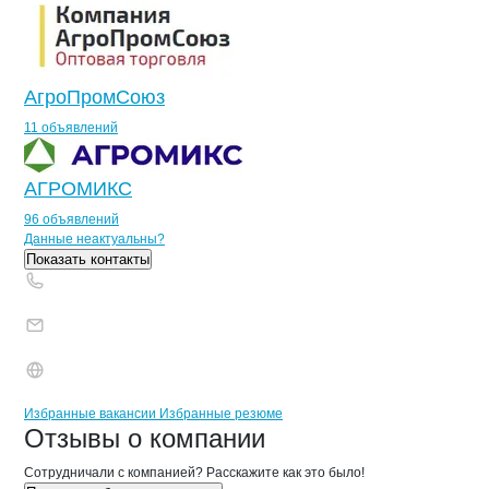
АгроПромСоюз
11 объявлений
АГРОМИКС
96 объявлений
Контакты
компании
Амур-Контакт
+7(800)000-00-..
Данные неактуальны?
Показать контакты
Бренды
Вакансии в
компани
Амур-Контакт
Амур-Контакт
Избранные вакансии
Избранные резюме
Новости o
Амур-Контакт, ООО
Амур-Контакт
Отзывы
о компании
Сотрудничали с компанией? Расскажите как это было!