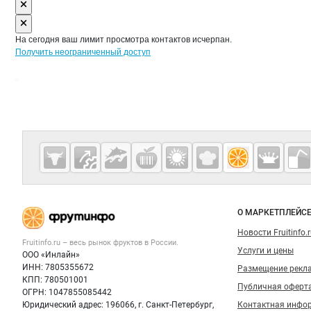
На сегодня ваш лимит просмотра контактов исчерпан.
Получить неограниченный доступ
Дополнительная информация
Cсылки на полезные проекты
Fruitinfo.ru
— рынок
овощей и
Важные разделы и контакты
Навигация п
фруктов
О МАРКЕТПЛЕЙС
Новости Fruitinfo.
Fruitinfo.ru – весь
рынок фруктов
в России.
Услуги и цены
ООО «Инлайн»
ИНН: 7805355672
Размещение рекл
КПП: 780501001
Публичная оферт
ОГРН: 1047855085442
Юридический адрес: 196066, г. Санкт-Петербург,
Контактная инфо