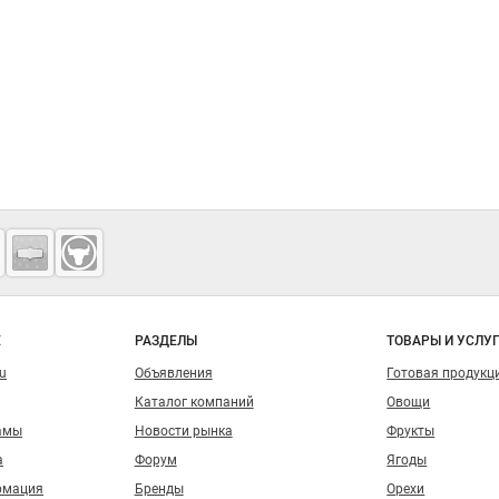
о сайту
Е
РАЗДЕЛЫ
ТОВАРЫ И УСЛУ
ru
Объявления
Готовая продукц
Каталог компаний
Овощи
амы
Новости рынка
Фрукты
а
Форум
Ягоды
рмация
Бренды
Орехи