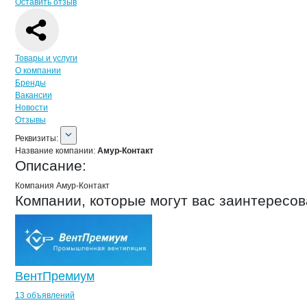
Оставить отзыв
Навигация по странице
компании
Аму
Товары и услуги
О компании
Бренды
Вакансии
Новости
Отзывы
О компании
Амур-Контакт
Реквизиты
компании
Амур-Контакт
Реквизиты:
Название компании:
Амур-Контакт
Описание:
Компания Амур-Контакт
Компании, которые могут вас заинтересов
ВентПремиум
13 объявлений