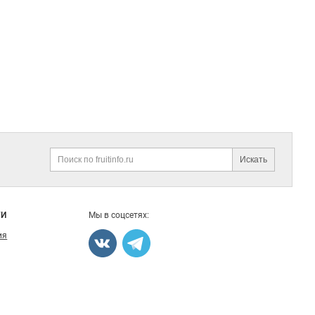
Искать
Поиск
ГИ
Мы в соцсетях:
ия