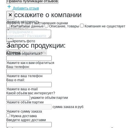
Правила публикации отзывов
Добавить отзыв
Форма обратной связи о неточностях 
Амур-Контак
Расскажите
о компании
Укажите неточность
Начните отзыв с выставления оценки
Контактные данные
Описание, товары
Компания не существует
Отмена
Опубликовать
Прикрепить фото
Запрос продукции:
Отмена
Опубликовать
Как к вам обратиться?
Укажите как к вам обратиться
Ваш телефон:
Укажите ваш телефон
Ваш e-mail:
Укажите ваш e-mail
Какой объём вас интересует?
укажите объём партии
Укажите объём партии
сумма заказа в руб
Укажите сумму заказа
Нужна доставка
Введите адрес доставки