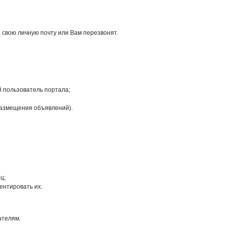
 свою личную почту или Вам перезвонят.
й пользователь портала;
размещения объявлений).
ц;
ентировать их.
ателям.