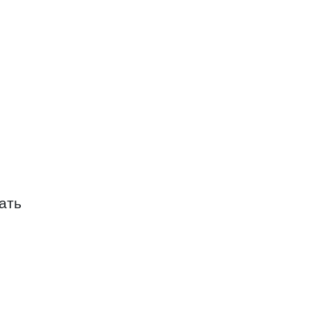
р-Контакт
ать