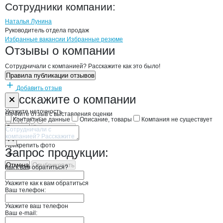
Агросмак
Сотрудники
компании
:
Наталья Лунина
Руководитель отдела продаж
Бренды
Вакансии в
компани
Агросмак
Агросмак
Избранные вакансии
Избранные резюме
Новости o
Агросмак, ООО
Агросмак
Отзывы
о компании
Сотрудничали с компанией? Расскажите как это было!
Правила публикации отзывов
Добавить отзыв
Форма обратной связи о неточностях н
Агросмак
Расскажите
о компании
Укажите неточность
Начните отзыв с выставления оценки
Контактные данные
Описание, товары
Компания не существует
Отмена
Опубликовать
Прикрепить фото
Запрос продукции:
Отмена
Опубликовать
Как к вам обратиться?
Укажите как к вам обратиться
Ваш телефон:
Укажите ваш телефон
Ваш e-mail: