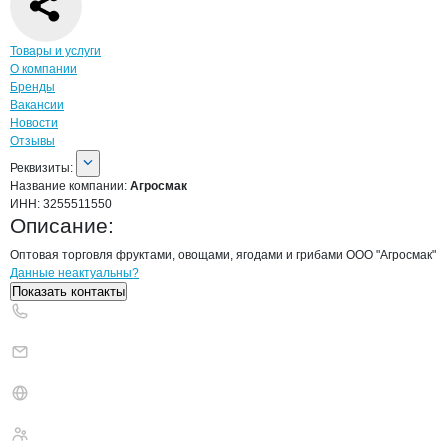
Навигация по странице
компании
Агро
Товары и услуги
О компании
Бренды
Вакансии
Новости
Отзывы
О компании
Агросмак
Реквизиты
компании
Агросмак
Реквизиты:
Название компании:
Агросмак
ИНН:
3255511550
Описание:
Оптовая торговля фруктами, овощами, ягодами и грибами ООО "Агросмак"
Контакты
компании
Агросмак
+7(800)000-00-..
Данные неактуальны?
Показать контакты