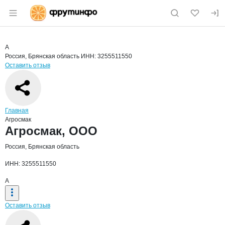
Раздел навигации по сайту fruitinfo.ru
Краткая информация о компании
Агро
Страница компании
Агросмак
Страница компании
Агросмак, ООО
А
Россия, Брянская область
ИНН: 3255511550
Оставить отзыв
Навигация по сайту
Главная
Агросмак
Основная информация о компании
Агросмак, ООО
Россия, Брянская область
ИНН: 3255511550
А
Оставить отзыв