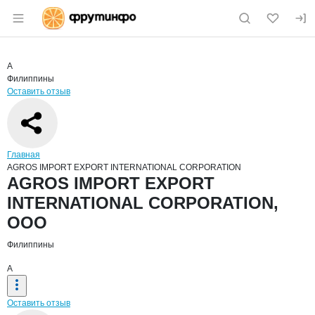
Раздел навигации по сайту fruitinfo.ru
Краткая информация о компании
AGRO
Страница компании
AGROS IM
Страница компании
AGROS IMPORT EXPORT INTERNATIONAL CORPORATI
A
Филиппины
Оставить отзыв
Навигация по сайту
Главная
AGROS IMPORT EXPORT INTERNATIONAL CORPORATION
Основная информация о компании
AGROS IMPORT EXPORT
INTERNATIONAL CORPORATION,
ООО
Филиппины
A
Оставить отзыв