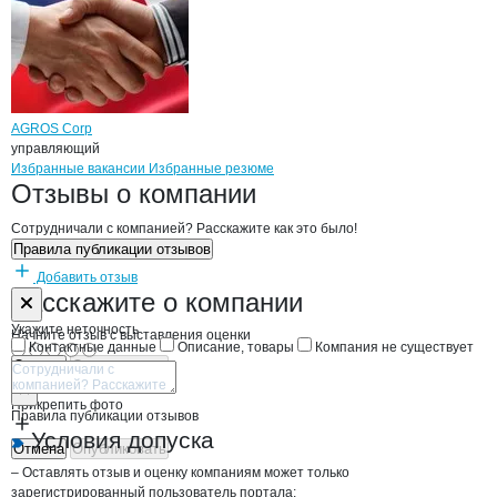
AGROS Corp
управляющий
Бренды
Вакансии в
компани
AGROS IMPORT EXPORT 
AGROS IMPORT EXP
Избранные вакансии
Избранные резюме
Новости o
AGROS IMPORT EXPORT I
AGROS IMPORT E
Отзывы
о компании
Сотрудничали с компанией? Расскажите как это было!
Правила публикации отзывов
Добавить отзыв
Форма обратной связи о неточностях н
AGROS IMPOR
Расскажите
о компании
Укажите неточность
Начните отзыв с выставления оценки
Контактные данные
Описание, товары
Компания не существует
Отмена
Опубликовать
Прикрепить фото
Правила публикации отзывов
Условия допуска
Отмена
Опубликовать
– Оставлять отзыв и оценку компаниям может только
зарегистрированный пользователь портала;