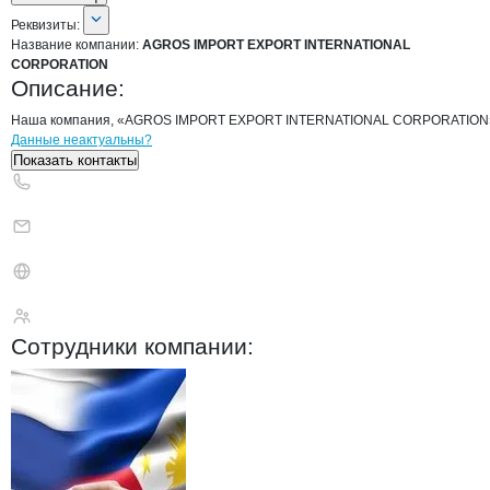
О компании
AGROS IMPORT EXPORT
Реквизиты
компании
AGROS IMPORT EXPO
Реквизиты:
Название компании:
AGROS IMPORT EXPORT INTERNATIONAL
CORPORATION
Описание:
Наша компания, «AGROS IMPORT EXPORT INTERNATIONAL CORPORATION» распо
Контакты
компании
AGROS IMPORT E
+7(800)000-00-..
Данные неактуальны?
Показать контакты
AGROS IMPORT EXP
Сотрудники
компании
: