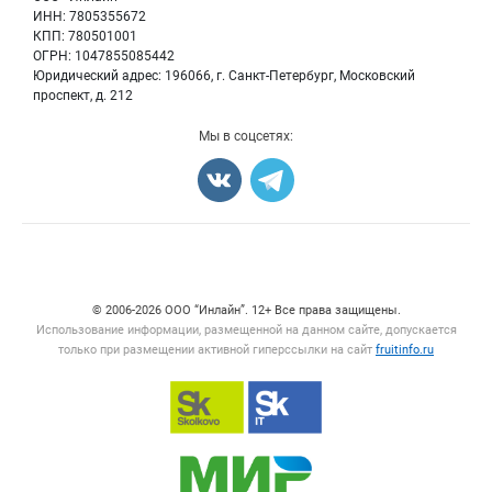
Ягоды
Для СМИ
ИНН: 7805355672
Вакансии
КПП: 780501001
Орехи
Блог
ОГРН: 1047855085442
Грибы
Юридический адрес: 196066, г. Санкт-Петербург, Московский
Оборудование
проспект, д. 212
Добавить объявление
Мы в соцсетях:
Карта объявлений
Счетчики, авторское право, логотипы
© 2006‑2026 ООО “Инлайн”. 12+ Все права защищены.
Использование информации, размещенной на данном сайте, допускается
только при размещении активной гиперссылки на сайт
fruitinfo.ru