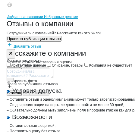
Бренды
Вакансии в
компани
АГРОФИРМА РОСА
АГРОФИРМА РОСА
Избранные вакансии
Избранные резюме
Новости o
АГРОФИРМА РОСА, АО
АГРОФИРМА РО
Отзывы
о компании
Сотрудничали с компанией? Расскажите как это было!
Правила публикации отзывов
Добавить отзыв
Форма обратной связи о неточностях 
АГРОФИРМА
Расскажите
о компании
Укажите неточность
Начните отзыв с выставления оценки
Контактные данные
Описание, товары
Компания не существует
Отмена
Опубликовать
Прикрепить фото
Правила публикации отзывов
Условия допуска
Отмена
Опубликовать
– Оставлять отзыв и оценку компаниям может только зарегистрированны
– Со дня регистрации на портале должно пройти не менее 30 дней;
– Обязательно должны быть заполнены поля в профиле (так же как для 
Возможности
– Оставить отзыв с оценкой;
– Поставить оценку без отзыва.