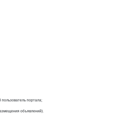
СА
на странице
 РОСА
й пользователь портала;
размещения объявлений).