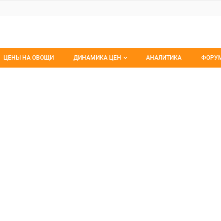
ЦЕНЫ НА ОВОЩИ
ДИНАМИКА ЦЕН
АНАЛИТИКА
ФОРУ
Динамика цен заморож
Все 
ОФИРМА РОСА
МА РОСА, АО
Динамика цен свежее
Изб
Динамика цен сушенное
С мо