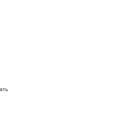
РОФИРМА РОСА
ать