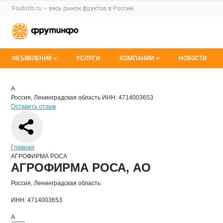
Раздел навигации по сайту fruitinfo.ru
Fruitinfo.ru – весь
рынок фруктов
в России.
Авторизация и меню пользователя
Навигация по разделам сайта fruitinfo.ru
ОБЪЯВЛЕНИЯ
УСЛУГИ
КОМПАНИИ
НОВОСТИ
Все объявления
Каталог компаний
Краткая информация о компании
АГР
Страница компании
АГРОФИР
Страница компании
АГРОФИРМА РОСА, АО
А
Россия, Ленинградская область
ИНН: 4714003653
Мои объявления
О каталоге компаний
Оставить отзыв
Премиум размещение
Навигация по сайту
Главная
АГРОФИРМА РОСА
Основная информация о компании
АГРОФИРМА РОСА, АО
Россия, Ленинградская область
ИНН: 4714003653
А