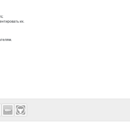
ц;
ентировать их.
ателям.