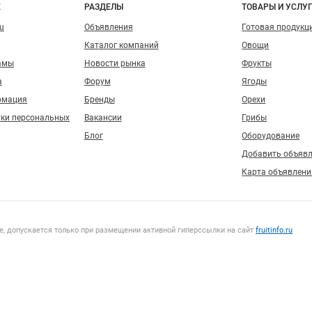
о сайту
Е
РАЗДЕЛЫ
ТОВАРЫ И УСЛУ
ru
Объявления
Готовая продукц
Каталог компаний
Овощи
амы
Новости рынка
Фрукты
а
Форум
Ягоды
рмация
Бренды
Орехи
тки персональных
Вакансии
Грибы
Блог
Оборудование
Добавить объяв
Карта объявлени
, допускается только при размещении активной гиперссылки на сайт
fruitinfo.ru