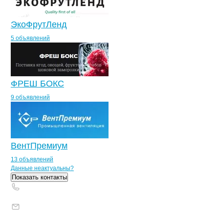
ЭкоФрутЛенд
5 объявлений
ФРЕШ БОКС
9 объявлений
ВентПремиум
13 объявлений
Контакты
компании
АГРОФИРМА РО
+7(800)000-00-..
Данные неактуальны?
Показать контакты