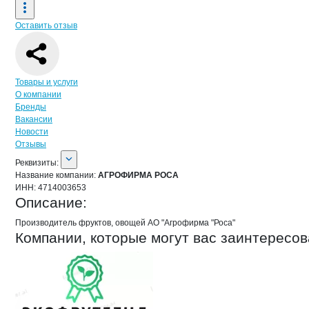
Оставить отзыв
Навигация по странице
компании
АГ
Товары и услуги
О компании
Бренды
Вакансии
Новости
Отзывы
О компании
АГРОФИРМА РОСА
Реквизиты
компании
АГРОФИРМА РОСА
Реквизиты:
Название компании:
АГРОФИРМА РОСА
ИНН:
4714003653
Описание:
Производитель фруктов, овощей АО "Агрофирма "Роса"
Компании, которые могут вас заинтересов