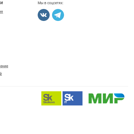
ГИ
Мы в соцсетях:
ия
ление
й