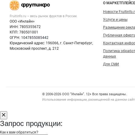
Важные разделы и контакты
Навигация п
фруктов
О МАРКЕТПЛЕЙС
Новости Fruitinfo.
Fruitinfo.ru – весь
рынок фруктов
в России.
Услуги и цены
ООО «Инлайн»
ИНН: 7805355672
Размещение рекл
КПП: 780501001
Публичная оферт
ОГРН: 1047855085442
Юридический адрес: 196066, г. Санкт-Петербург,
Контактная инфо
Московский проспект, д. 212
Политика обрабо
данных
Для СМИ
Счетчики, авторское право, логотипы
© 2006‑2026 ООО “Инлайн”. 12+ Все права защищены.
Использование информации, размещенной на данном сайте
Запрос продукции:
Как к вам обратиться?