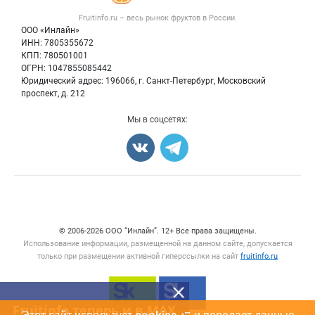
Овощи
Контактная информация
Форум
Fruitinfo.ru – весь
рынок фруктов
в России.
Фрукты
Политика обработки персональных данных
Бренды
ООО «Инлайн»
Ягоды
Для СМИ
ИНН: 7805355672
Вакансии
КПП: 780501001
Орехи
Блог
ОГРН: 1047855085442
Грибы
Юридический адрес: 196066, г. Санкт-Петербург, Московский
Оборудование
проспект, д. 212
Добавить объявление
Мы в соцсетях:
Карта объявлений
Счетчики, авторское право, логотипы
© 2006‑2026 ООО “Инлайн”. 12+ Все права защищены.
Использование информации, размещенной на данном сайте, допускается
только при размещении активной гиперссылки на сайт
fruitinfo.ru
Fruitinfo теперь и в MAX