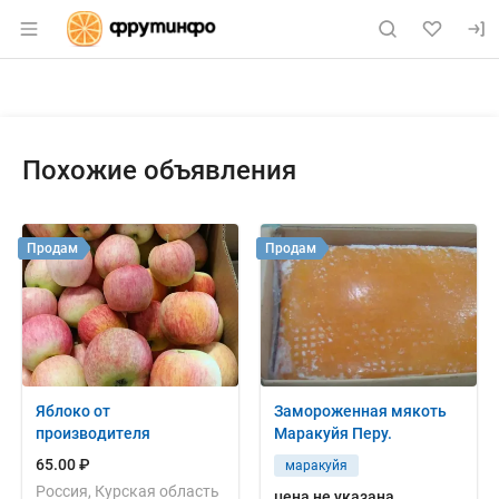
Раздел навигации по сайту fruitinfo.ru
Объявление: Куплю: яблоки оп
Информация о объявлении
Навигация и управление объявлением
Похожие объявления
Продам
Продам
Яблоко от
Замороженная мякоть
производителя
Маракуйя Перу.
65.00 ₽
маракуйя
Россия, Курская область
цена не указана