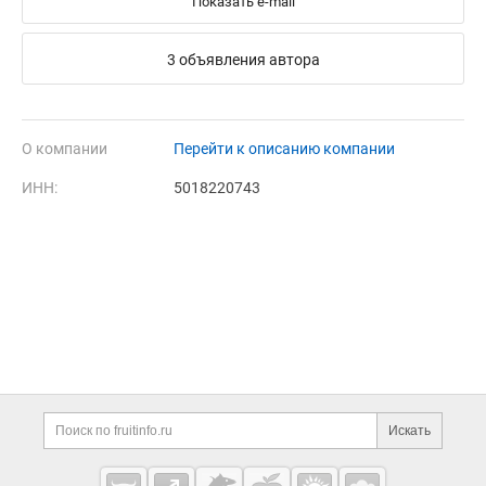
Показать e-mail
3 объявления автора
О компании
Перейти к описанию компании
ИНН:
5018220743
Дополнительная информация
Поиск по сайту и ссы
Искать
Cсылки на полезные проекты