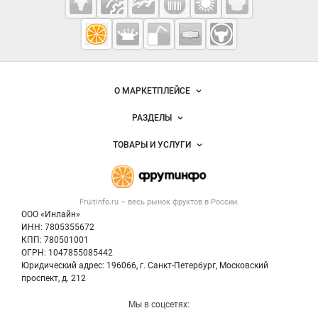
Fruitinfo.ru
— рынок
овощей и
Важные разделы и контакты
Навигация по сайту
фруктов
О МАРКЕТПЛЕЙСЕ
Новости Fruitinfo.ru
РАЗДЕЛЫ
Услуги и цены
Объявления
ТОВАРЫ И УСЛУГИ
Размещение рекламы
Каталог компаний
Готовая продукция
Публичная оферта
Новости рынка
Овощи
Контактная информация
Форум
Fruitinfo.ru – весь
рынок фруктов
в России.
Фрукты
Политика обработки персональных данных
Бренды
ООО «Инлайн»
Ягоды
Для СМИ
ИНН: 7805355672
Вакансии
КПП: 780501001
Орехи
Блог
ОГРН: 1047855085442
Грибы
Юридический адрес: 196066, г. Санкт-Петербург, Московский
Оборудование
проспект, д. 212
Добавить объявление
Мы в соцсетях:
Карта объявлений