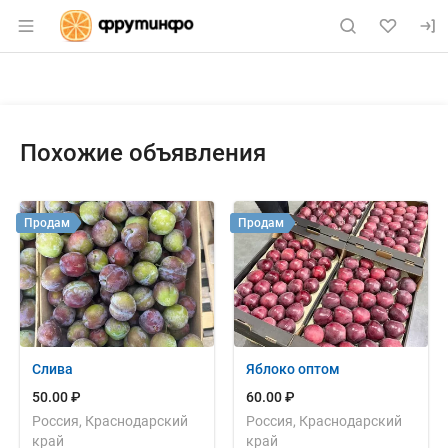
Раздел навигации по сайту fruitinfo.ru
Объявление: Продам: апельсин
Информация о объявлении
Навигация и управление объявлением
Похожие объявления
Продам
Продам
Слива
Яблоко оптом
50.00 ₽
60.00 ₽
Россия, Краснодарский
Россия, Краснодарский
край
край