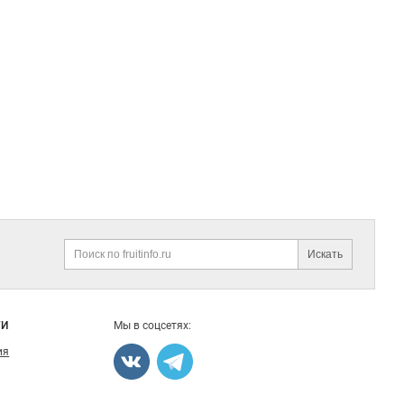
Искать
Поиск
ГИ
Мы в соцсетях:
ия