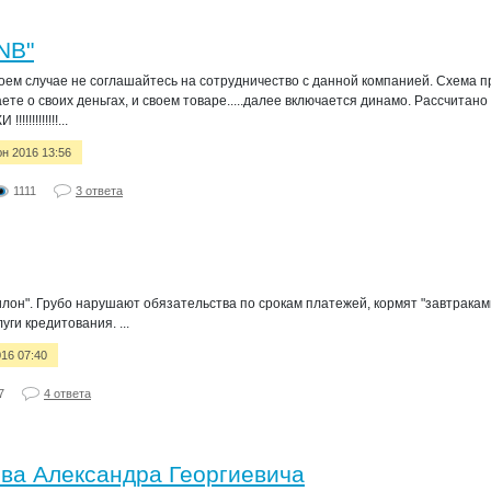
NB"
коем случае не соглашайтесь на сотрудничество с данной компанией. Схема п
е о своих деньгах, и своем товаре.....далее включается динамо. Рассчитано 
!!!!!!!!...
юн 2016 13:56
1111
3 ответа
илон". Грубо нарушают обязательства по срокам платежей, кормят "завтраками
ги кредитования. ...
016 07:40
7
4 ответа
ва Александра Георгиевича