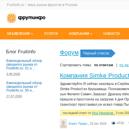
Раздел навигации по сайту fruitinfo.ru
Fruitinfo.ru – весь
рынок фруктов
в России.
Авторизация и меню пользователя
Навигация по разделам сайта fruitinfo.ru
ОБЪЯВЛЕНИЯ
УСЛУГИ
КОМПАНИИ
НОВОСТИ
Все объявления
Каталог компаний
Блог Fruitinfo
Форум
Черный список
Мои объявления
О каталоге компаний
Еженедельный обзор
овощного рынка от
Сортировать темы:
по ответам
по да
Fruitinfo.ru: 31 н...
Премиум размещение
Компания Simke Produc
3.08.2026
Еженедельный обзор
Здравствуйте.Я сейчас нахожусь в Серб
овощного рынка от
Simke Product из Крушаваца. Познакомил
Fruitinfo.ru: 30 н...
сын Филипп Симич .Заказал Драгану ябло
27.07.2026
пришла и простояла на загрузке 4 дня Пр
транспорт простаивал,он искал товар.Пыт
последний ответ от
Иса Умалатов
, 3 сен 20
4716
Алекс Право
, 23 окт 2015