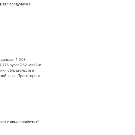
 Взял продукцию с
щинская 4, 503,
 775 рублей 62 копейки
ения обязательств от
Михайловна Провоторова
ют с ними проблемы? ...