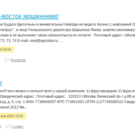
-восток мошенники!
и! Будьте бдительны и внимательны! Никогда не ведите бизнес с компание
ьбрус” , в лице Генерального директора Шарыгина Якова, широко рекламиру
ово и не выполняет своих обязательств по оплате! Почтовый адрес: г.Москва,
2, 73, 74 E-mail: mail@agrostar.ru...
16 18:04
8 ответов
ч
!!! кого можно и нельзя! взял у нашей компании: 1) фуру мандарин 2) фуру к
Юридический адрес : Почтовый адрес: 119313 г.Москва Ленинский пр-т д.88 ко
роезд, д. 4, стр. 1 ИНН 7736646597 КПП 773601001 ОГРН 1127746589310 Свиде
июля 2012 Ме...
7 янв 2015 14:02
0
1 ответ