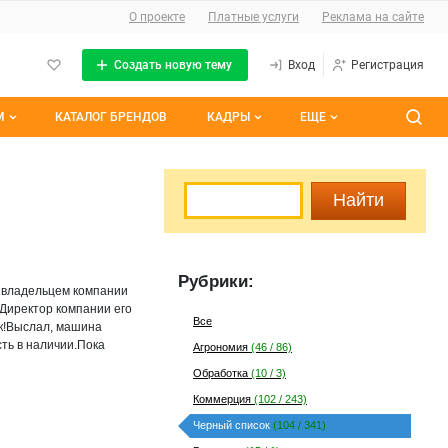
О сайте
О проекте
Платные услуги
Реклама на сайте
Создать новую тему
Вход
Регистрация
М
КАТАЛОГ БРЕНДОВ
КАДРЫ
ЕЩЕ
темы
Контакты
Все вакансии
ранные
Все резюме
им участием
Рубрики:
м владельцем компании
.Директор компании его
Все
ек!Выслал, машина
сть в наличии.Пока
Агрономия
(46 / 86)
Обработка
(10 / 3)
Коммерция
(102 / 243)
Черный список
(104 / 341)