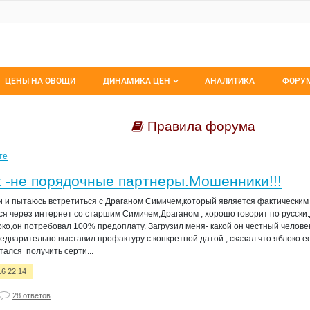
ЦЕНЫ НА ОВОЩИ
ДИНАМИКА ЦЕН
АНАЛИТИКА
ФОРУ
Динамика цен заморож
Все 
Правила форума
Динамика цен свежее
Изб
те
Динамика цен сушенное
С мо
t -не порядочные партнеры.Мошенники!!!
ии и пытаюсь встретиться с Драганом Симичем,который является фактически
ся через интернет со старшим Симичем,Драганом , хорошо говорит по русски
ко,он потребовал 100% предоплату. Загрузил меня- какой он честный челов
едварительно выставил профактуру с конкретной датой., сказал что яблоко е
ался получить серти...
16 22:14
28 ответов