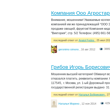
Компания Ооо Агростар
Внимание, мошенники! Уважаемые коллег
компанией им же принадлежащей “ООО Эл
продаже овощей, фруктов! Компания кидал
"Виктория", стр. 5/2 Телефон: (495) 661-567
последний ответ от
Anatol Fedos
, 25 июл 20
3885
geronimo simons
, 16 авг 2012
Грибов Игорь Борисови
Мошенник высшей категории! Обманул всех
отказался платить. реквизиты компании: 
117545, г. Москва, ул. 1-ый Дорожный п
государственной регистрации выдано 31 
последний ответ от
Наталья Бобрикович
, 2
425
Наталья Морено
, 12 ноя 2014