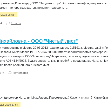
ргиевича, Краснодар, ООО "Плодовошторг". Кто знает телефон, подскажите.
олжен - теперь скрывается, поменял телефоны. ...
р 2016 08:53
44
2 ответа
ихайловна - ООО "Чистый лист"
стрировано в Москве 20.06.2012 года по адресу 115191, г. Москва, ул. 2-я Ро
 Наталья Михайловна ИНН 772647208980 имеет задолженность в размере 267
кцию, поставщик - ООО "Наш огород" Астрахань, так и не дождавшись исполн
 дело А06-4134/2015. Будьте внимательны и требуйте предоплаты, Наталья 
, после брошенного "Чистого лист...
777
нет ответов
» (директор Наталия Михайловна Провоторова.) Как они платят? Какие быва
 дек 2015 17:54