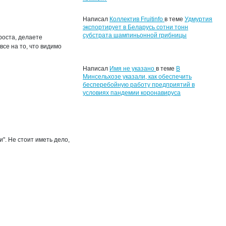
Написал
Коллектив Fruitinfo
в теме
Удмуртия
экспортирует в Беларусь сотни тонн
субстрата шампиньонной грибницы
роста, делаете
все на то, что видимо
Написал
Имя не указано
в теме
В
Минсельхозе указали, как обеспечить
бесперебойную работу предприятий в
условиях пандемии коронавируса
". Не стоит иметь дело,