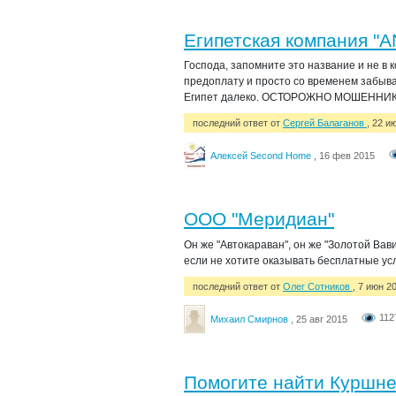
Египетская компания "A
Господа, запомните это название и не в 
предоплату и просто со временем забывает
Египет далеко. ОСТОРОЖНО МОШЕННИКИ !!!!!
последний ответ от
Сергей Балаганов
, 22 и
Алексей Second Home
, 16 фев 2015
ООО "Меридиан"
Он же "Автокараван", он же "Золотой Вав
если не хотите оказывать бесплатные услу
последний ответ от
Олег Сотников
, 7 июн 2
112
Михаил Смирнов
, 25 авг 2015
Помогите найти Куршне