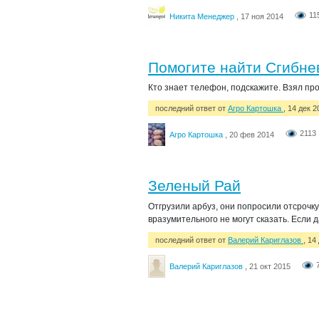
11
Никита Менеджер
, 17 ноя 2014
Помогите найти Сгибне
Кто знает телефон, подскажите. Взял про
последний ответ от
Агро Картошка
, 14 дек 2
2113
Агро Картошка
, 20 фев 2014
Зеленый Рай
Отгрузили арбуз, они попросили отсрочку
вразумительного не могут сказать. Если
последний ответ от
Валерий Кариглазов
, 14
Валерий Кариглазов
, 21 окт 2015