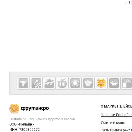
← П
Дополнительная информация
Cсылки на полезные проекты
Fruitinfo.ru
— рынок
овощей и
Важные разделы и контакты
Навигация п
фруктов
О МАРКЕТПЛЕЙС
Новости Fruitinfo.
Fruitinfo.ru – весь
рынок фруктов
в России.
Услуги и цены
ООО «Инлайн»
ИНН: 7805355672
Размещение рекл