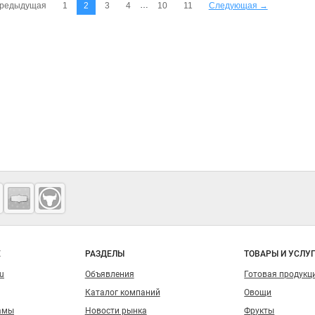
…
редыдущая
1
2
3
4
10
11
Следующая →
о сайту
Е
РАЗДЕЛЫ
ТОВАРЫ И УСЛУ
ru
Объявления
Готовая продукц
Каталог компаний
Овощи
амы
Новости рынка
Фрукты