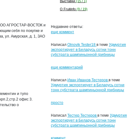
Выставки
(15 / 1)
О Fruitinfo
(9 / 19)
й ООО АГРОСТАР-ВОСТОК и
Недавние ответы:
ющим себя по покупке и
еще коммент
 ул. Амурская, д. 1, ЗАО
Написал
Olnovik Tester18
в теме
Удмуртия
экспортирует в Беларусь сотни тонн
субстрата шампиньонной грибницы
еще комментарий
Написал
Иван Иванов-Тестеров
в теме
Удмуртия экспортирует в Беларусь сотни
тонн субстрата шампиньонной грибницы
лементин и тупо
рп.2,стр.2 офис 3.
просто
тельство о
Написал
Тестер Тестеров
в теме
Удмуртия
экспортирует в Беларусь сотни тонн
субстрата шампиньонной грибницы
коммент