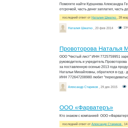
Помогите найти Куршнева Александра Гео
отсрочкой, часть денег заплатил, часть д
последний ответ от
Наталия Шматко
, 28 ма
19
Наталия Шматко
, 20 фев 2014
Провоторова Наталья М
ООО "Чистый лист" ИНН 7725759951 зареги
руководитель и учредитель Провоторова
за поставленную осенью 2013 года проду
Натальи Михайловны, обратился в суд -
ИНН 772647208980 любит "переодеваться"
Александр Стариков
, 29 дек 2015
ООО «Фарватеръ»
Кто знаком с компанией ООО «Фарватеръ
последний ответ от
Александр Стариков
, 14