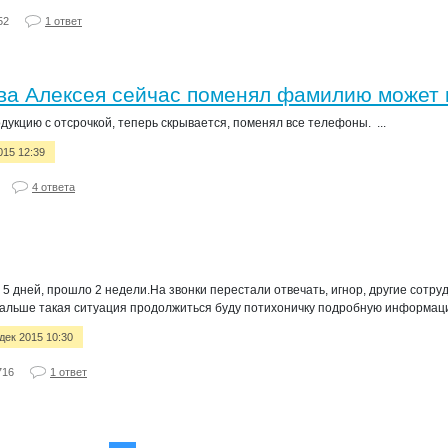
52
1 ответ
ва Алексея сейчас поменял фамилию может к
дукцию с отсрочкой, теперь скрывается, поменял все телефоны. ...
015 12:39
4 ответа
 5 дней, прошло 2 недели.На звонки перестали отвечать, игнор, другие сотруд
 дальше такая ситуация продолжиться буду потихоничку подробную информаци
 дек 2015 10:30
716
1 ответ