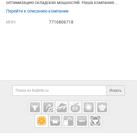
оптимизацию складских мощностей. Наша компания...
Перейти к описанию компании
ИНН:
7716806718
Дополнительная информация
Поиск по сайту и ссы
Искать
Cсылки на полезные проекты
Fruitinfo.ru
— рынок