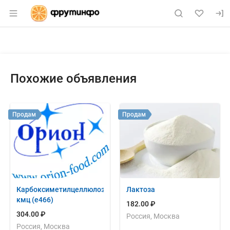
Раздел навигации по сайту fruitinfo.ru
Объявление: Продам: сарт стел
Информация о объявлении
Навигация и управление объявлением
Похожие объявления
Продам
Продам
Карбоксиметилцеллюлоза
Лактоза
кмц (е466)
182.00 ₽
304.00 ₽
Россия, Москва
Россия, Москва