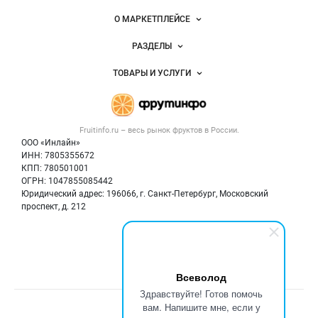
овощей и
Важные разделы и контакты
Навигация по сайту
фруктов
О МАРКЕТПЛЕЙСЕ
Новости Fruitinfo.ru
РАЗДЕЛЫ
Услуги и цены
Объявления
ТОВАРЫ И УСЛУГИ
Размещение рекламы
Каталог компаний
Готовая продукция
Публичная оферта
Новости рынка
Овощи
Контактная информация
Форум
Fruitinfo.ru – весь
рынок фруктов
в России.
Фрукты
Политика обработки персональных данных
Бренды
ООО «Инлайн»
Ягоды
Для СМИ
ИНН: 7805355672
Вакансии
КПП: 780501001
Орехи
Блог
ОГРН: 1047855085442
Грибы
Юридический адрес: 196066, г. Санкт-Петербург, Московский
Оборудование
проспект, д. 212
Добавить объявление
Мы в соцсетях:
Карта объявлений
Всеволод
Здравствуйте! Готов помочь
вам. Напишите мне, если у
Счетчики, авторское право, логотипы