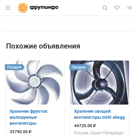
Раздел навигации по сайту fruitinfo.ru
Объявление: Продам: сарт блр 
Информация о объявлении
Навигация и управление объявлением
Похожие объявления
Продам
Продам
Хранение фруктов:
Хранение овощей:
малошумные
вентиляторы ziehl-abegg
вентиляторы
44720.00 ₽
33790.00 ₽
Россия, Санкт-Петербург