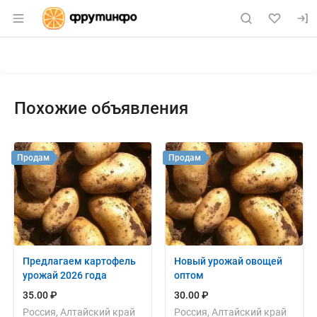
Раздел навигации по сайту fruitinfo.ru
Объявление: Продам: поставки
Информация о объявлении
Навигация и управление объявлением
Похожие объявления
Продам
Продам
Предлагаем картофель
Новый урожай овощей
урожай 2026 года
оптом
35.00 ₽
30.00 ₽
Россия, Алтайский край
Россия, Алтайский край