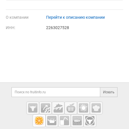
О компании
Перейти к описанию компании
ИНН:
2263027528
Дополнительная информация
Поиск по сайту и ссы
Искать
Cсылки на полезные проекты
Fruitinfo.ru