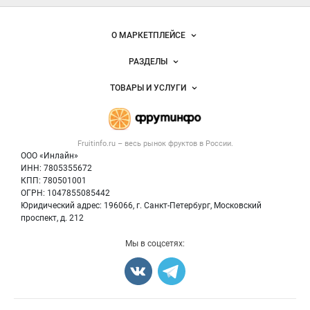
— рынок
овощей и
Важные разделы и контакты
Навигация по сайту
фруктов
О МАРКЕТПЛЕЙСЕ
Новости Fruitinfo.ru
РАЗДЕЛЫ
Услуги и цены
Объявления
ТОВАРЫ И УСЛУГИ
Размещение рекламы
Каталог компаний
Готовая продукция
Публичная оферта
Новости рынка
Овощи
Контактная информация
Форум
Fruitinfo.ru – весь
рынок фруктов
в России.
Фрукты
Политика обработки персональных данных
Бренды
ООО «Инлайн»
Ягоды
Для СМИ
ИНН: 7805355672
Вакансии
КПП: 780501001
Орехи
Блог
ОГРН: 1047855085442
Грибы
Юридический адрес: 196066, г. Санкт-Петербург, Московский
Оборудование
проспект, д. 212
Добавить объявление
Мы в соцсетях:
Карта объявлений