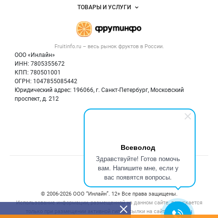
Объявления
ТОВАРЫ И УСЛУГИ
Размещение рекламы
Каталог компаний
Готовая продукция
Публичная оферта
Новости рынка
Овощи
Контактная информация
Форум
Fruitinfo.ru – весь
рынок фруктов
в России.
Фрукты
Политика обработки персональных данных
Бренды
ООО «Инлайн»
Ягоды
Для СМИ
ИНН: 7805355672
Вакансии
КПП: 780501001
Орехи
Блог
ОГРН: 1047855085442
Грибы
Юридический адрес: 196066, г. Санкт-Петербург, Московский
Оборудование
проспект, д. 212
Добавить объявление
Мы в соцсетях:
Карта объявлений
Всеволод
Здравствуйте! Готов помочь
вам. Напишите мне, если у
Счетчики, авторское право, логотипы
вас появятся вопросы.
© 2006‑2026 ООО “Инлайн”. 12+ Все права защищены.
Использование информации, размещенной на данном сайте, допускается
только при размещении активной гиперссылки на сайт
fruitinfo.ru