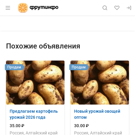
Раздел навигации по сайту fruitinfo.ru
Объявление: Продам: алтайски
Информация о объявлении
Навигация и управление объявлением
Похожие объявления
Продам
Продам
Предлагаем картофель
Новый урожай овощей
урожай 2026 года
оптом
35.00 ₽
30.00 ₽
Россия, Алтайский край
Россия, Алтайский край