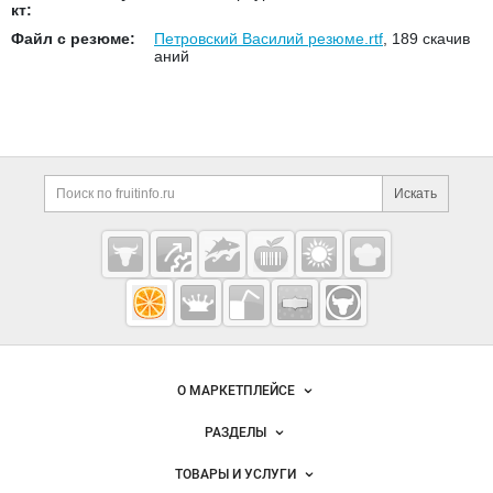
кт:
Файл с резюме:
Петровский Василий резюме.rtf
, 189 скачив
аний
Дополнительная информация
Поиск по сайту и ссы
Искать
Cсылки на полезные проекты
Fruitinfo.ru
— рынок
овощей и
Важные разделы и контакты
Навигация по сайту
фруктов
О МАРКЕТПЛЕЙСЕ
Новости Fruitinfo.ru
РАЗДЕЛЫ
Услуги и цены
Объявления
ТОВАРЫ И УСЛУГИ
Размещение рекламы