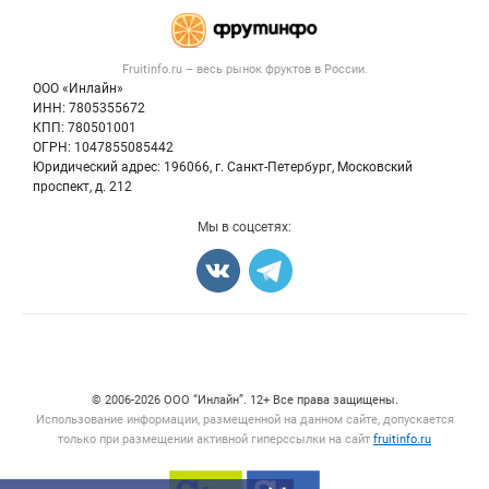
Каталог компаний
Готовая продукция
Публичная оферта
Новости рынка
Овощи
Контактная информация
Форум
Fruitinfo.ru – весь
рынок фруктов
в России.
Фрукты
Политика обработки персональных данных
Бренды
ООО «Инлайн»
Ягоды
Для СМИ
ИНН: 7805355672
Вакансии
КПП: 780501001
Орехи
Блог
ОГРН: 1047855085442
Грибы
Юридический адрес: 196066, г. Санкт-Петербург, Московский
Оборудование
проспект, д. 212
Добавить объявление
Мы в соцсетях:
Карта объявлений
Счетчики, авторское право, логотипы
© 2006‑2026 ООО “Инлайн”. 12+ Все права защищены.
Использование информации, размещенной на данном сайте, допускается
только при размещении активной гиперссылки на сайт
fruitinfo.ru