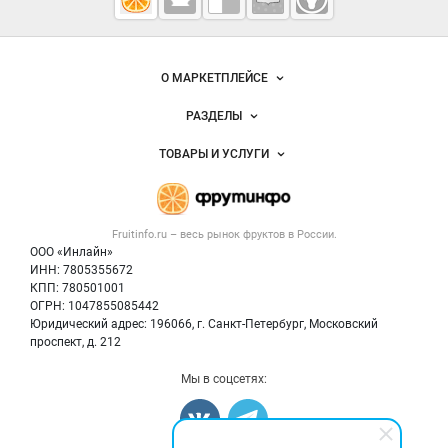
Fruitinfo.ru
— рынок
овощей и
Важные разделы и контакты
Навигация по сайту
фруктов
О МАРКЕТПЛЕЙСЕ
Новости Fruitinfo.ru
РАЗДЕЛЫ
Услуги и цены
Объявления
ТОВАРЫ И УСЛУГИ
Размещение рекламы
Каталог компаний
Готовая продукция
Публичная оферта
Новости рынка
Овощи
Контактная информация
Форум
Fruitinfo.ru – весь
рынок фруктов
в России.
Фрукты
Политика обработки персональных данных
Бренды
ООО «Инлайн»
Ягоды
Для СМИ
ИНН: 7805355672
Вакансии
КПП: 780501001
Орехи
Блог
ОГРН: 1047855085442
Грибы
Юридический адрес: 196066, г. Санкт-Петербург, Московский
Оборудование
проспект, д. 212
Добавить объявление
Мы в соцсетях:
Карта объявлений