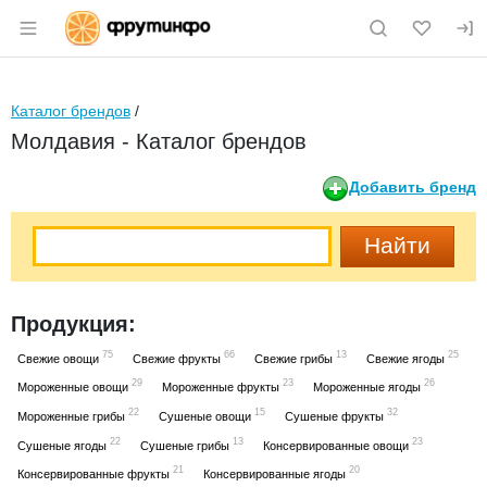
Раздел навигации по сайту fruitinfo.ru
Каталог брендов
/
Молдавия - Каталог брендов
Добавить бренд
Продукция:
75
66
13
25
Свежие овощи
Свежие фрукты
Свежие грибы
Свежие ягоды
29
23
26
Мороженные овощи
Мороженные фрукты
Мороженные ягоды
22
15
32
Мороженные грибы
Сушеные овощи
Сушеные фрукты
22
13
23
Сушеные ягоды
Сушеные грибы
Консервированные овощи
21
20
Консервированные фрукты
Консервированные ягоды