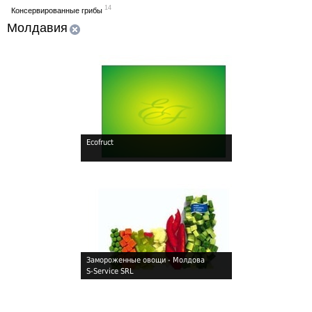
14
Консервированные грибы
Молдавия
Ecofruct
Замороженные овощи - Молдова
S-Service SRL
!