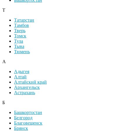
Башкортостан
Т
Татарстан
Тамбов
Тверь
Томск
Тула
Тыва
Тюмень
А
Адыгея
Алтай
Алтайский край
Архангельск
Астрахань
Б
Башкортостан
Белгород
Благовещенск
Брянск