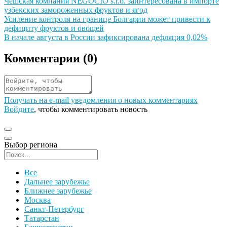
Иллюстрация новости
Чешская компания NEGOCIO s.r.o. заинтересована в импорте
узбекских замороженных фруктов и ягод
Иллюстрация новости
Усиление контроля на границе Болгарии может привести к
дефициту фруктов и овощей
Иллюстрация новости
В начале августа в России зафиксирована дефляция 0,02%
Комментарии (
0
)
Получать на e‑mail уведомления о новых комментариях
Войдите
, чтобы комментировать новость
Выбор региона
Поиск региона
Все
Дальнее зарубежье
Ближнее зарубежье
Москва
Санкт-Петербург
Татарстан