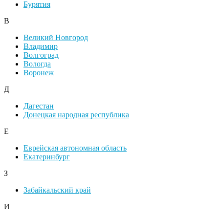
Бурятия
В
Великий Новгород
Владимир
Волгоград
Вологда
Воронеж
Д
Дагестан
Донецкая народная республика
Е
Еврейская автономная область
Екатеринбург
З
Забайкальский край
И