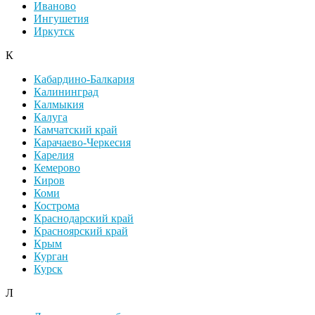
Иваново
Ингушетия
Иркутск
К
Кабардино-Балкария
Калининград
Калмыкия
Калуга
Камчатский край
Карачаево-Черкесия
Карелия
Кемерово
Киров
Коми
Кострома
Краснодарский край
Красноярский край
Крым
Курган
Курск
Л