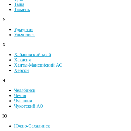
Тыва
Тюмень
У
Удмуртия
Ульяновск
Х
Хабаровский край
Хакасия
Ханты-Мансийский АО
Херсон
Ч
Челябинск
Чечня
Чувашия
Чукотский АО
Ю
Южно-Сахалинск