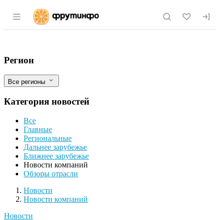
Раздел навигации по сайту fruitinfo.ru
Рекордная прибыль калининградского "
Фильтры
Регион
Все регионы
Категория новостей
Все
Главные
Региональные
Дальнее зарубежье
Ближнее зарубежье
Новости компаний
Обзоры отрасли
Новости
Разделы
Новости
Новости компаний
Новости