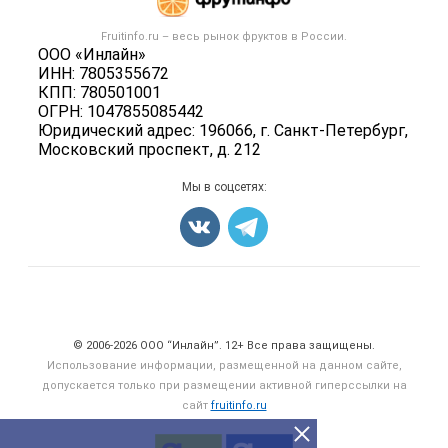
Новости рынка
Овощи
Контактная информация
Форум
Fruitinfo.ru – весь
рынок фруктов
в России.
Фрукты
Политика обработки персональных данных
ООО «Инлайн»
Бренды
Ягоды
ИНН: 7805355672
Для СМИ
Вакансии
КПП: 780501001
Орехи
ОГРН: 1047855085442
Блог
Грибы
Юридический адрес: 196066, г. Санкт-Петербург,
Московский проспект, д. 212
Оборудование
Добавить объявление
Мы в соцсетях:
Карта объявлений
Счетчики, авторское право, логотипы
© 2006‑2026 ООО “Инлайн”. 12+ Все права защищены.
Использование информации, размещенной на данном сайте,
допускается только при размещении активной гиперссылки на
сайт
fruitinfo.ru