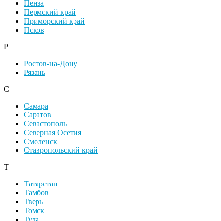
Пенза
Пермский край
Приморский край
Псков
Р
Ростов-на-Дону
Рязань
С
Самара
Саратов
Севастополь
Северная Осетия
Смоленск
Ставропольский край
Т
Татарстан
Тамбов
Тверь
Томск
Тула