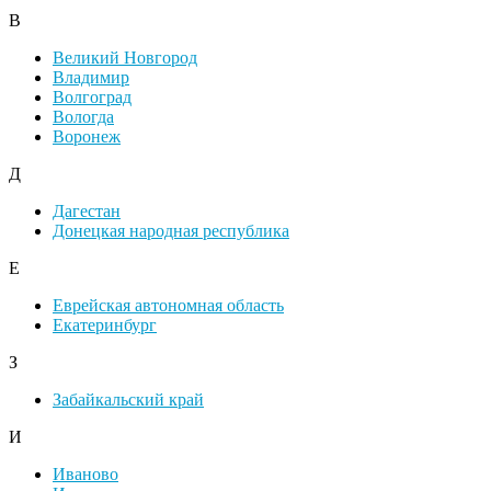
В
Великий Новгород
Владимир
Волгоград
Вологда
Воронеж
Д
Дагестан
Донецкая народная республика
Е
Еврейская автономная область
Екатеринбург
З
Забайкальский край
И
Иваново