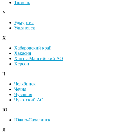
Тюмень
У
Удмуртия
Ульяновск
Х
Хабаровский край
Хакасия
Ханты-Мансийский АО
Херсон
Ч
Челябинск
Чечня
Чувашия
Чукотский АО
Ю
Южно-Сахалинск
Я