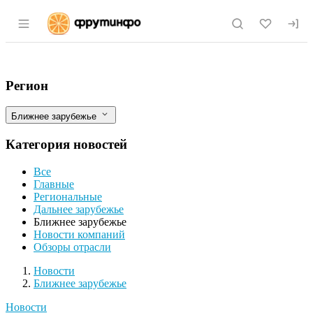
Раздел навигации по сайту fruitinfo.ru
Казахстан: Ферма на 3000 американски
Фильтры
Регион
Ближнее зарубежье
Категория новостей
Все
Главные
Региональные
Дальнее зарубежье
Ближнее зарубежье
Новости компаний
Обзоры отрасли
Новости
Разделы
Новости
Ближнее зарубежье
Новости