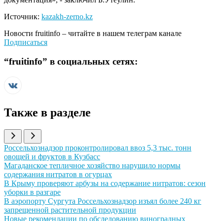
Источник:
kazakh-zerno.kz
Новости
fruitinfo
– читайте в нашем телеграм канале
Подписаться
“
fruitinfo
” в социальных сетях:
Также в разделе
Иллюстрация новости
Россельхознадзор проконтролировал ввоз 5,3 тыс. тонн
овощей и фруктов в Кузбасс
Иллюстрация новости
Магаданское тепличное хозяйство нарушило нормы
содержания нитратов в огурцах
Иллюстрация новости
В Крыму проверяют арбузы на содержание нитратов: сезон
уборки в разгаре
Иллюстрация новости
В аэропорту Сургута Россельхознадзор изъял более 240 кг
запрещенной растительной продукции
Иллюстрация новости
Новые рекомендации по обследованию виноградных