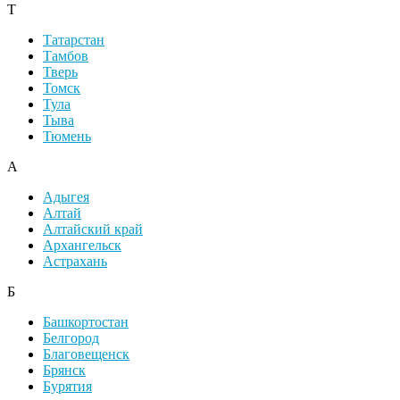
Т
Татарстан
Тамбов
Тверь
Томск
Тула
Тыва
Тюмень
А
Адыгея
Алтай
Алтайский край
Архангельск
Астрахань
Б
Башкортостан
Белгород
Благовещенск
Брянск
Бурятия