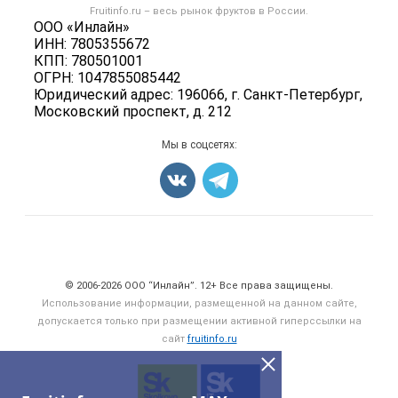
Форум
Fruitinfo.ru – весь
рынок фруктов
в России.
Фрукты
Политика обработки персональных данных
ООО «Инлайн»
Бренды
Ягоды
ИНН: 7805355672
Для СМИ
Вакансии
КПП: 780501001
Орехи
ОГРН: 1047855085442
Блог
Грибы
Юридический адрес: 196066, г. Санкт-Петербург,
Московский проспект, д. 212
Оборудование
Добавить объявление
Мы в соцсетях:
Карта объявлений
Счетчики, авторское право, логотипы
© 2006‑2026 ООО “Инлайн”. 12+ Все права защищены.
Использование информации, размещенной на данном сайте,
допускается только при размещении активной гиперссылки на
сайт
fruitinfo.ru