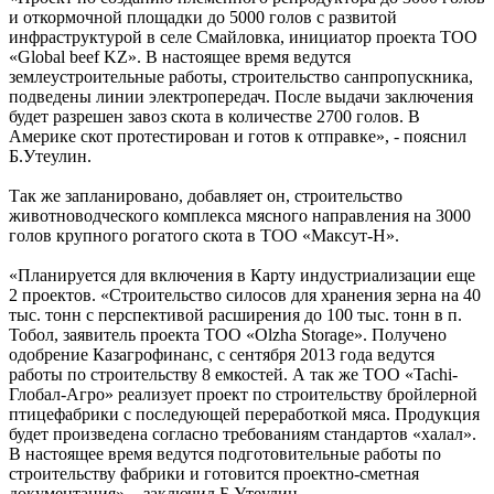
и откормочной площадки до 5000 голов с развитой
инфраструктурой в селе Смайловка, инициатор проекта ТОО
«Global beef KZ». В настоящее время ведутся
землеустроительные работы, строительство санпропускника,
подведены линии электропередач. После выдачи заключения
будет разрешен завоз скота в количестве 2700 голов. В
Америке скот протестирован и готов к отправке», - пояснил
Б.Утеулин.
Так же запланировано, добавляет он, строительство
животноводческого комплекса мясного направления на 3000
голов крупного рогатого скота в ТОО «Максут-Н».
«Планируется для включения в Карту индустриализации еще
2 проектов. «Строительство силосов для хранения зерна на 40
тыс. тонн с перспективой расширения до 100 тыс. тонн в п.
Тобол, заявитель проекта ТОО «Olzha Storage». Получено
одобрение Казагрофинанс, с сентября 2013 года ведутся
работы по строительству 8 емкостей. А так же ТОО «Tachi-
Глобал-Агро» реализует проект по строительству бройлерной
птицефабрики с последующей переработкой мяса. Продукция
будет произведена согласно требованиям стандартов «халал».
В настоящее время ведутся подготовительные работы по
строительству фабрики и готовится проектно-сметная
документация», - заключил Б.Утеулин.