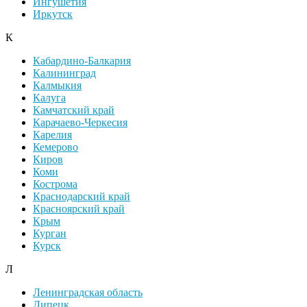
Ингушетия
Иркутск
К
Кабардино-Балкария
Калининград
Калмыкия
Калуга
Камчатский край
Карачаево-Черкесия
Карелия
Кемерово
Киров
Коми
Кострома
Краснодарский край
Красноярский край
Крым
Курган
Курск
Л
Ленинградская область
Липецк