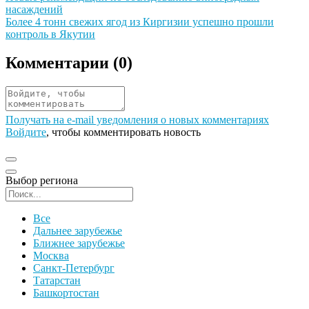
насаждений
Иллюстрация новости
Более 4 тонн свежих ягод из Киргизии успешно прошли
контроль в Якутии
Комментарии (
0
)
Получать на e‑mail уведомления о новых комментариях
Войдите
, чтобы комментировать новость
Выбор региона
Поиск региона
Все
Дальнее зарубежье
Ближнее зарубежье
Москва
Санкт-Петербург
Татарстан
Башкортостан