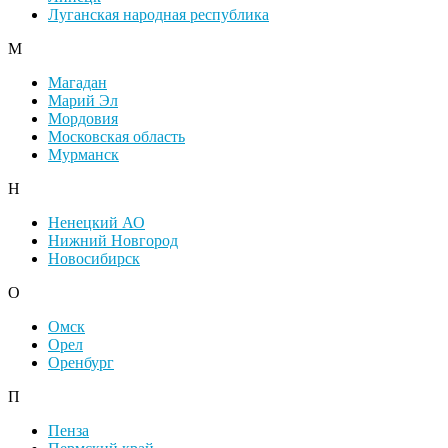
Луганская народная республика
М
Магадан
Марий Эл
Мордовия
Московская область
Мурманск
Н
Ненецкий АО
Нижний Новгород
Новосибирск
О
Омск
Орел
Оренбург
П
Пенза