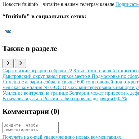
Новости
fruitinfo
– читайте в нашем телеграм канале
Подписать
“
fruitinfo
” в социальных сетях:
Также в разделе
Иллюстрация новости
Саратовские аграрии собрали 22,8 тыс. тонн овощей открытого 
Иллюстрация новости
Дмитровский округ занял первое место в Подмосковье по сбору
Иллюстрация новости
Липецкие аграрии собрали свыше 600 тонн овощей под откры
Иллюстрация новости
Чешская компания NEGOCIO s.r.o. заинтересована в импорте у
Иллюстрация новости
Усиление контроля на границе Болгарии может привести к де
Иллюстрация новости
В начале августа в России зафиксирована дефляция 0,02%
Комментарии (
0
)
Получать на e‑mail уведомления о новых комментариях