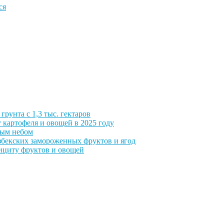
ся
грунта с 1,3 тыс. гектаров
 картофеля и овощей в 2025 году
тым небом
збекских замороженных фруктов и ягод
фициту фруктов и овощей