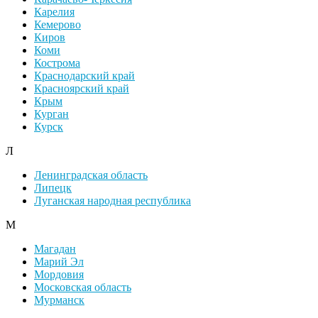
Карелия
Кемерово
Киров
Коми
Кострома
Краснодарский край
Красноярский край
Крым
Курган
Курск
Л
Ленинградская область
Липецк
Луганская народная республика
М
Магадан
Марий Эл
Мордовия
Московская область
Мурманск