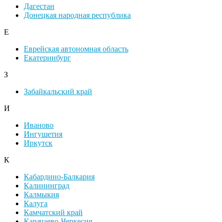
Дагестан
Донецкая народная республика
Е
Еврейская автономная область
Екатеринбург
З
Забайкальский край
И
Иваново
Ингушетия
Иркутск
К
Кабардино-Балкария
Калининград
Калмыкия
Калуга
Камчатский край
Карачаево-Черкесия