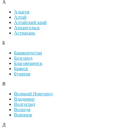
А
Адыгея
Алтай
Алтайский край
Архангельск
Астрахань
Б
Башкортостан
Белгород
Благовещенск
Брянск
Бурятия
В
Великий Новгород
Владимир
Волгоград
Вологда
Воронеж
Д