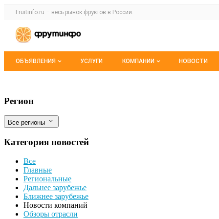
Раздел навигации по сайту fruitinfo.ru
Fruitinfo.ru – весь
рынок фруктов
в России.
Авторизация и меню пользователя
Навигация по разделам сайта fruitinfo.ru
ОБЪЯВЛЕНИЯ
УСЛУГИ
КОМПАНИИ
НОВОСТИ
Все объявления
Каталог компаний
Челябинский "Первый хлебокомбинат" з
Фильтры
Регион
Мои объявления
О каталоге компаний
Все регионы
Премиум размещение
Категория новостей
Все
Главные
Региональные
Дальнее зарубежье
Ближнее зарубежье
Новости компаний
Обзоры отрасли