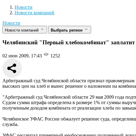
Новости
Разделы
Новости
Новости компаний
Новости
Новости компаний
Выбрать регион
Челябинский "Первый хлебокомбинат" заплатит 
02 июн 2009, 17:43
1252
Арбитражный суд Челябинской области признал правомерным 
высоких цен на хлеб и вынес решение о наложении на комбина
"Арбитражный суд Челябинской области 29 мая 2009 года под
Судом сумма штрафа определена в размере 1% от суммы выручки
полученным доходом комбината от реализации хлеба по завыш
Челябинское УФАС России обжалует решение суда, определившег
служба.
УФАС рассчитал примерный необоснованно полученный доход от