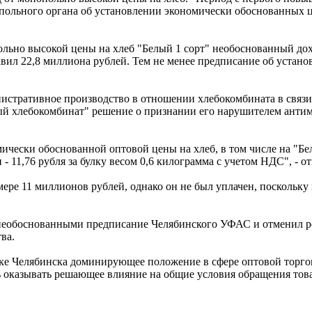
ьного органа об установлении экономически обоснованных цен н
ольно высокой цены на хлеб "Белый 1 сорт" необоснованный дох
авил 22,8 миллиона рублей. Тем не менее предписание об устан
нистративное производство в отношении хлебокомбината в свя
ый хлебокомбинат" решение о признании его нарушителем антим
ески обоснованной оптовой цены на хлеб, в том числе на "Белый
 11,76 рубля за булку весом 0,6 килограмма с учетом НДС", - от
ере 11 миллионов рублей, однако он не был уплачен, поскольк
 необоснованными предписание Челябинского УФАС и отменил р
ва.
ке Челябинска доминирующее положение в сфере оптовой торгов
ть оказывать решающее влияние на общие условия обращения това