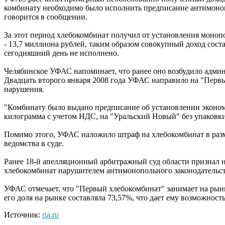
комбинату необходимо было исполнить предписание антимонопол
говорится в сообщении.
За этот период хлебокомбинат получил от установления моноп
- 13,7 миллиона рублей, таким образом совокупный доход сост
сегодняшний день не исполнено.
Челябинское УФАС напоминает, что ранее оно возбудило адми
Двадцать второго января 2008 года УФАС направило на "Перв
нарушения.
"Комбинату было выдано предписание об установлении экономич
килограмма с учетом НДС, на "Уральский Новый" без упаковки -
Помимо этого, УФАС наложило штраф на хлебокомбинат в разм
ведомства в суде.
Ранее 18-й апелляционный арбитражный суд области признал
хлебокомбинат нарушителем антимонопольного законодательст
УФАС отмечает, что "Первый хлебокомбинат" занимает на рын
его доля на рынке составляла 73,57%, что дает ему возможнос
Источник:
ria.ru