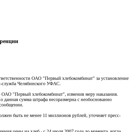
уренции
ветственности ОАО "Первый хлебокомбинат" за установление
сс-служба Челябинского УФАС.
о ОАО "Первый хлебокомбинат", изменив меру наказания.
Но данная сумма штрафа несоразмерна с необоснованно
 сообщении.
олжен быть не менее 11 миллионов рублей, уточняет пресс-
ия цены на хлеб - с 24 июля 2007 года до момента, когда