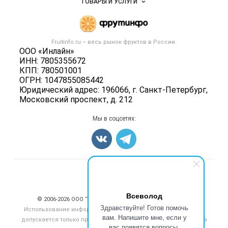
ТОВАРЫ И УСЛУГИ
Размещение рекламы
Каталог компаний
Готовая продукция
Публичная оферта
Новости рынка
Овощи
Контактная информация
Форум
Fruitinfo.ru – весь
рынок фруктов
в России.
Фрукты
Политика обработки персональных данных
ООО «Инлайн»
Бренды
Ягоды
ИНН: 7805355672
Для СМИ
Вакансии
КПП: 780501001
Орехи
ОГРН: 1047855085442
Блог
Грибы
Юридический адрес: 196066, г. Санкт-Петербург,
Московский проспект, д. 212
Оборудование
Добавить объявление
Мы в соцсетях:
Карта объявлений
Счетчики, авторское право, логотипы
Всеволод
© 2006‑2026 ООО “Инлайн”. 12+ Все права защищены.
Здравствуйте! Готов помочь
Использование информации, размещенной на данном сайте,
вам. Напишите мне, если у
допускается только при размещении активной гиперссылки на
вас появятся вопросы.