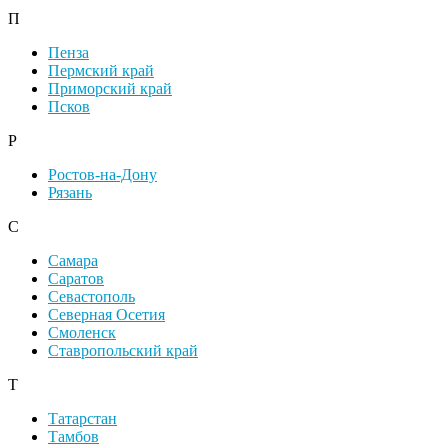
П
Пенза
Пермский край
Приморский край
Псков
Р
Ростов-на-Дону
Рязань
С
Самара
Саратов
Севастополь
Северная Осетия
Смоленск
Ставропольский край
Т
Татарстан
Тамбов