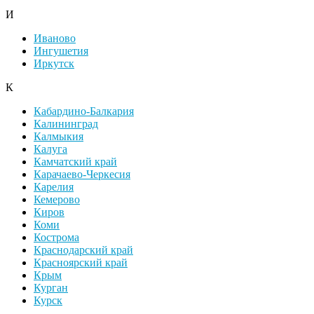
И
Иваново
Ингушетия
Иркутск
К
Кабардино-Балкария
Калининград
Калмыкия
Калуга
Камчатский край
Карачаево-Черкесия
Карелия
Кемерово
Киров
Коми
Кострома
Краснодарский край
Красноярский край
Крым
Курган
Курск