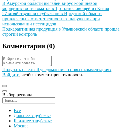
Иллюстрация новости
В Амурской области выявлен вирус коричневой
морщинистости томатов в 1,5 тонны овощей из Китая
Иллюстрация новости
27 хозяйствующих субъектов в Иркутской области
привлечены к ответственности за нарушения при
использовании пестицидов
Иллюстрация новости
Подкарантинная продукция в Ульяновской области прошла
строгий контроль
Комментарии (
0
)
Получать на e‑mail уведомления о новых комментариях
Войдите
, чтобы комментировать новость
Выбор региона
Поиск региона
Все
Дальнее зарубежье
Ближнее зарубежье
Москва