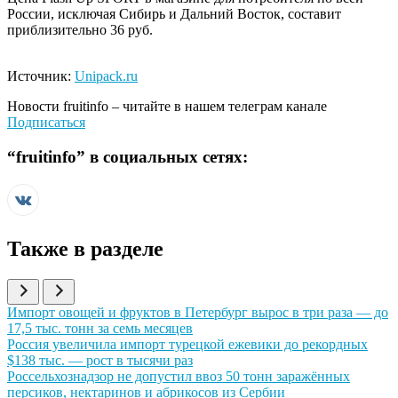
России, исключая Сибирь и Дальний Восток, составит
приблизительно 36 руб.
Источник:
Unipack.ru
Новости
fruitinfo
– читайте в нашем телеграм канале
Подписаться
“
fruitinfo
” в социальных сетях:
Также в разделе
Иллюстрация новости
Импорт овощей и фруктов в Петербург вырос в три раза — до
17,5 тыс. тонн за семь месяцев
Иллюстрация новости
Россия увеличила импорт турецкой ежевики до рекордных
$138 тыс. — рост в тысячи раз
Иллюстрация новости
Россельхознадзор не допустил ввоз 50 тонн заражённых
персиков, нектаринов и абрикосов из Сербии