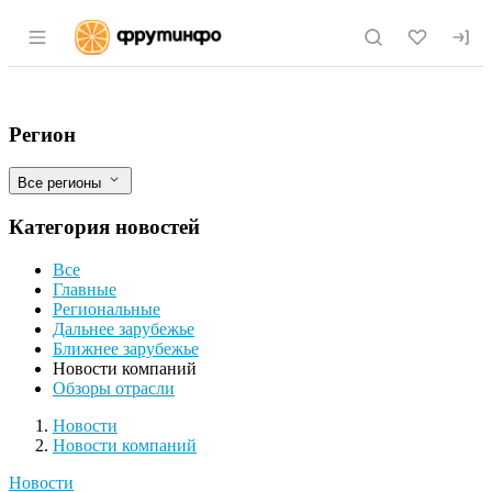
Раздел навигации по сайту fruitinfo.ru
"Балтика" выпустила новый напиток F
Фильтры
Регион
Все регионы
Категория новостей
Все
Главные
Региональные
Дальнее зарубежье
Ближнее зарубежье
Новости компаний
Обзоры отрасли
Новости
Разделы
Новости
Новости компаний
Новости