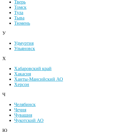
Тверь
Томск
Тула
Тыва
Тюмень
У
Удмуртия
Ульяновск
Х
Хабаровский край
Хакасия
Ханты-Мансийский АО
Херсон
Ч
Челябинск
Чечня
Чувашия
Чукотский АО
Ю