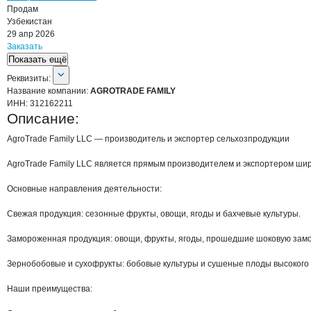
Продам
Узбекистан
29 апр 2026
Заказать
Показать ещё
О компании
AGROTRADE FAMILY
Реквизиты
компании
AGROTRADE FAMILY
Реквизиты:
Название компании:
AGROTRADE FAMILY
ИНН:
312162211
Описание:
AgroTrade Family LLC — производитель и экспортер сельхозпродукции

AgroTrade Family LLC является прямым производителем и экспортером широ
Основные направления деятельности:

Свежая продукция: сезонные фрукты, овощи, ягоды и бахчевые культуры.

Замороженная продукция: овощи, фрукты, ягоды, прошедшие шоковую заморо
Зернобобовые и сухофрукты: бобовые культуры и сушеные плоды высокого к
Наши преимущества:
