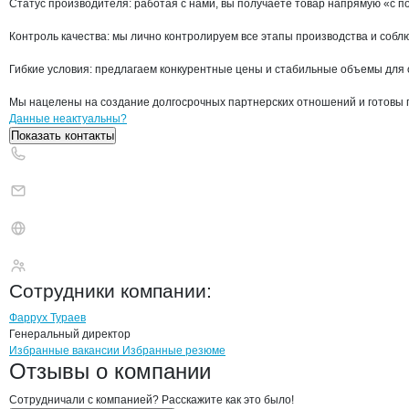
Статус производителя: работая с нами, вы получаете товар напрямую «с по
Контроль качества: мы лично контролируем все этапы производства и соблю
Гибкие условия: предлагаем конкурентные цены и стабильные объемы для о
Мы нацелены на создание долгосрочных партнерских отношений и готовы 
Контакты
компании
AGROTRADE FAM
+7(800)000-00-..
Данные неактуальны?
Показать контакты
AGROTRADE FAMILY
Сотрудники
компании
:
Фаррух Тураев
Генеральный директор
Бренды
Вакансии в
компани
AGROTRADE FAMILY
AGROTRADE FAMIL
Избранные вакансии
Избранные резюме
Новости o
AGROTRADE FAMILY, ООО
AGROTRADE FAMI
Отзывы
о компании
Сотрудничали с компанией? Расскажите как это было!