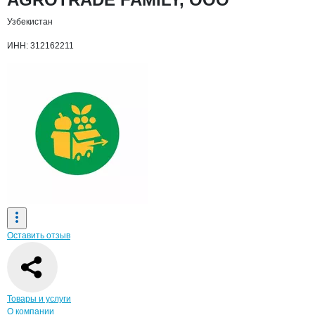
Узбекистан
ИНН: 312162211
Оставить отзыв
Навигация по странице
компании
AGR
Товары и услуги
О компании