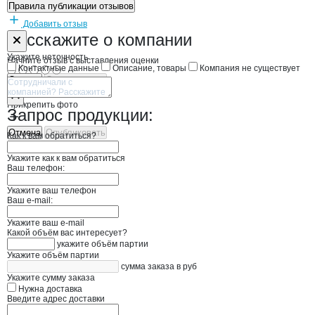
Правила публикации отзывов
Добавить отзыв
Форма обратной связи о неточностях н
AGROTRADE F
Расскажите
о компании
Укажите неточность
Начните отзыв с выставления оценки
Контактные данные
Описание, товары
Компания не существует
Отмена
Опубликовать
Прикрепить фото
Запрос продукции:
Отмена
Опубликовать
Как к вам обратиться?
Укажите как к вам обратиться
Ваш телефон:
Укажите ваш телефон
Ваш e-mail:
Укажите ваш e-mail
Какой объём вас интересует?
укажите объём партии
Укажите объём партии
сумма заказа в руб
Укажите сумму заказа
Нужна доставка
Введите адрес доставки