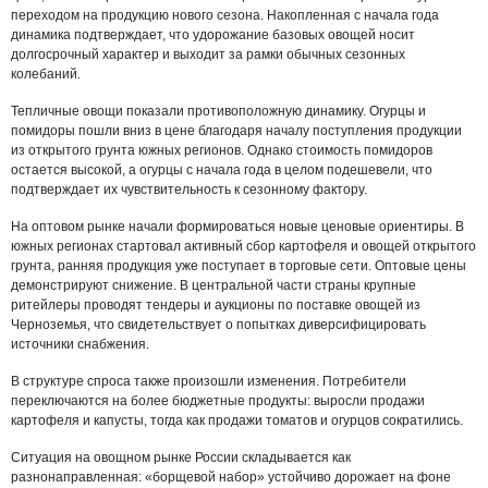
переходом на продукцию нового сезона. Накопленная с начала года
динамика подтверждает, что удорожание базовых овощей носит
долгосрочный характер и выходит за рамки обычных сезонных
колебаний.
Тепличные овощи показали противоположную динамику. Огурцы и
помидоры пошли вниз в цене благодаря началу поступления продукции
из открытого грунта южных регионов. Однако стоимость помидоров
остается высокой, а огурцы с начала года в целом подешевели, что
подтверждает их чувствительность к сезонному фактору.
На оптовом рынке начали формироваться новые ценовые ориентиры. В
южных регионах стартовал активный сбор картофеля и овощей открытого
грунта, ранняя продукция уже поступает в торговые сети. Оптовые цены
демонстрируют снижение. В центральной части страны крупные
ритейлеры проводят тендеры и аукционы по поставке овощей из
Черноземья, что свидетельствует о попытках диверсифицировать
источники снабжения.
В структуре спроса также произошли изменения. Потребители
переключаются на более бюджетные продукты: выросли продажи
картофеля и капусты, тогда как продажи томатов и огурцов сократились.
Ситуация на овощном рынке России складывается как
разнонаправленная: «борщевой набор» устойчиво дорожает на фоне